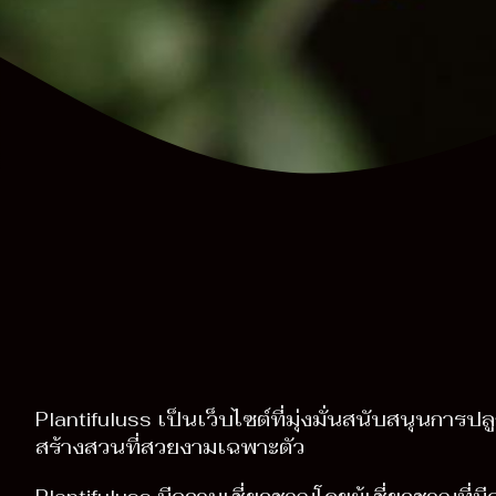
Plantifuluss เป็นเว็บไซต์ที่มุ่งมั่นสนับสนุนกา
สร้างสวนที่สวยงามเฉพาะตัว